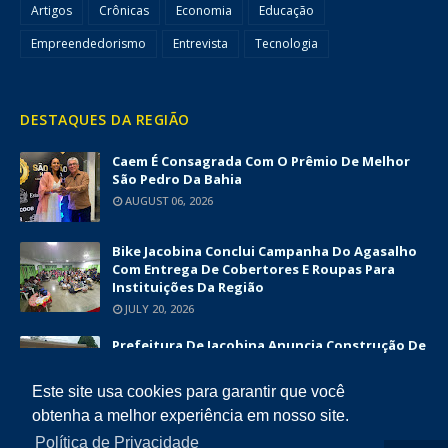
Artigos
Crônicas
Economia
Educação
Empreendedorismo
Entrevista
Tecnologia
DESTAQUES DA REGIÃO
Caem É Consagrada Com O Prêmio De Melhor
São Pedro Da Bahia
AUGUST 06, 2026
Bike Jacobina Conclui Campanha Do Agasalho
Com Entrega De Cobertores E Roupas Para
Instituições Da Região
JULY 20, 2026
Prefeitura De Jacobina Anuncia Construção De
Nova UBS Da Serrinha Com Investimento
Superior A R$ 1,7 Milhão
Este site usa cookies para garantir que você
JUNE 12, 2026
obtenha a melhor experiência em nosso site.
Política de Privacidade