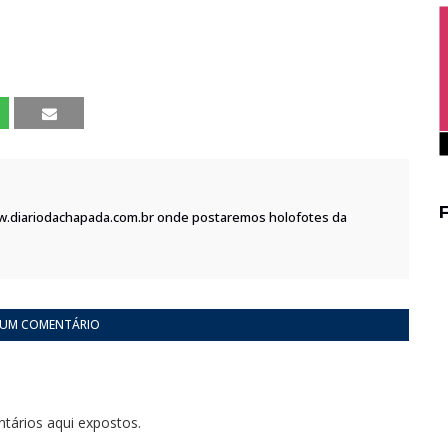
w.diariodachapada.com.br onde postaremos holofotes da
 UM COMENTÁRIO
tários aqui expostos.