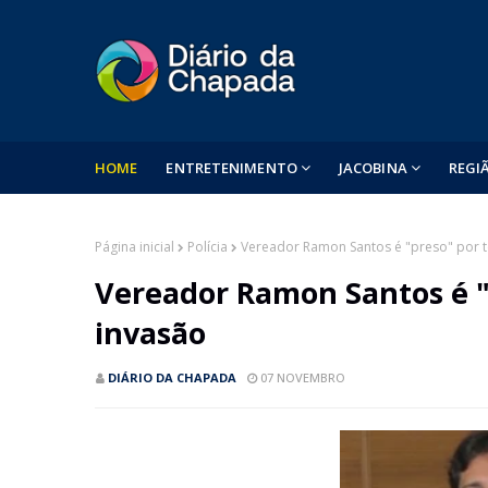
HOME
ENTRETENIMENTO
JACOBINA
REGI
Página inicial
Polícia
Vereador Ramon Santos é "preso" por t
Vereador Ramon Santos é "
invasão
DIÁRIO DA CHAPADA
07 NOVEMBRO