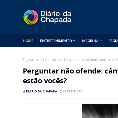
HOME
ENTRETENIMENTO
JACOBINA
REGI
Página inicial
Denúncias
Perguntar não ofende: câmeras de
Perguntar não ofende: câ
estão vocês?
DIÁRIO DA CHAPADA
06 DEZEMBRO