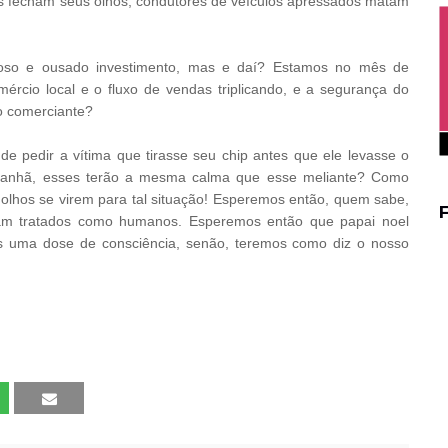
 fecham seus olhos, condutores de veículos apressados matam
dioso e ousado investimento, mas e daí? Estamos no mês de
ércio local e o fluxo de vendas triplicando, e a segurança do
do comerciante?
e pedir a vítima que tirasse seu chip antes que ele levasse o
manhã, esses terão a mesma calma que esse meliante? Como
 olhos se virem para tal situação! Esperemos então, quem sabe,
jam tratados como humanos. Esperemos então que papai noel
s uma dose de consciência, senão, teremos como diz o nosso
.