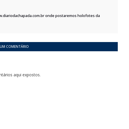
w.diariodachapada.com.br onde postaremos holofotes da
 UM COMENTÁRIO
tários aqui expostos.