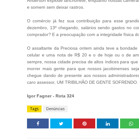
Anderson explode lanchonete, enquanto nossas câmeras
e somem sem deixar rastros.
O comércio já fez sua contribuição para esse gran
dezembro, 13º chegando, salários sendo gastos no com
comprador? E a preocupação com a integridade física 
O assaltante da Preciosa ontem ainda teve a bondade d
celular e uma nota de R$ 20 e o de hoje ou o de a
sempre, nossa cidade precisa de altos índices para que
morrer mais gente para que nossos jacobinenses se
chegue dando de presente aos nossos administradore
caro assessor, UM TRIBILHÃO DE GENTE SOFRENDO
Igor Fagner - Rota 324
Tags
Denúncias