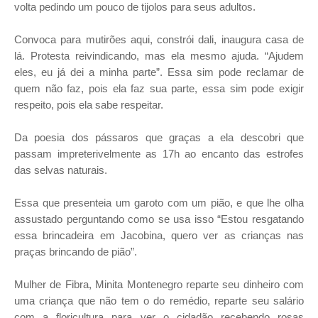
volta pedindo um pouco de tijolos para seus adultos.
Convoca para mutirões aqui, constrói dali, inaugura casa de
lá. Protesta reivindicando, mas ela mesmo ajuda. “Ajudem
eles, eu já dei a minha parte”. Essa sim pode reclamar de
quem não faz, pois ela faz sua parte, essa sim pode exigir
respeito, pois ela sabe respeitar.
Da poesia dos pássaros que graças a ela descobri que
passam impreterivelmente as 17h ao encanto das estrofes
das selvas naturais.
Essa que presenteia um garoto com um pião, e que lhe olha
assustado perguntando como se usa isso “Estou resgatando
essa brincadeira em Jacobina, quero ver as crianças nas
praças brincando de pião”.
Mulher de Fibra, Minita Montenegro reparte seu dinheiro com
uma criança que não tem o do remédio, reparte seu salário
com a floricultura para ver o cidadão recebendo rosas