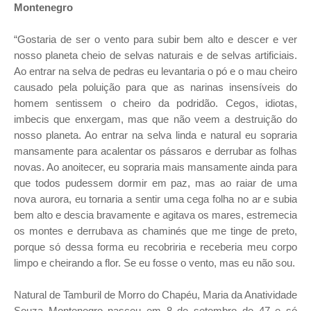
Montenegro
“Gostaria de ser o vento para subir bem alto e descer e ver
nosso planeta cheio de selvas naturais e de selvas artificiais.
Ao entrar na selva de pedras eu levantaria o pó e o mau cheiro
causado pela poluição para que as narinas insensíveis do
homem sentissem o cheiro da podridão. Cegos, idiotas,
imbecis que enxergam, mas que não veem a destruição do
nosso planeta. Ao entrar na selva linda e natural eu sopraria
mansamente para acalentar os pássaros e derrubar as folhas
novas. Ao anoitecer, eu sopraria mais mansamente ainda para
que todos pudessem dormir em paz, mas ao raiar de uma
nova aurora, eu tornaria a sentir uma cega folha no ar e subia
bem alto e descia bravamente e agitava os mares, estremecia
os montes e derrubava as chaminés que me tinge de preto,
porque só dessa forma eu recobriria e receberia meu corpo
limpo e cheirando a flor. Se eu fosse o vento, mas eu não sou.
Natural de Tamburil de Morro do Chapéu, Maria da Anatividade
Souza Montenegro nasceu em 8 de setembro de 47 e só