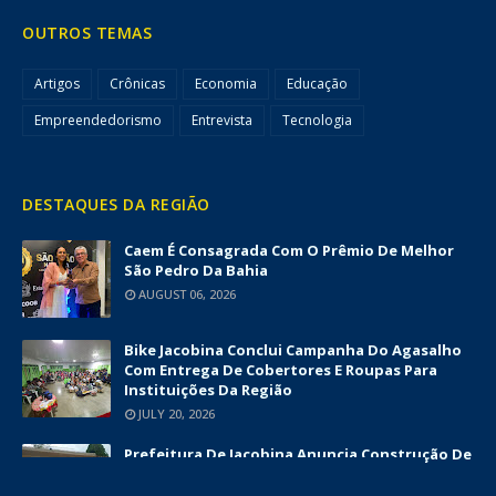
OUTROS TEMAS
Artigos
Crônicas
Economia
Educação
Empreendedorismo
Entrevista
Tecnologia
DESTAQUES DA REGIÃO
Caem É Consagrada Com O Prêmio De Melhor
São Pedro Da Bahia
AUGUST 06, 2026
Bike Jacobina Conclui Campanha Do Agasalho
Com Entrega De Cobertores E Roupas Para
Instituições Da Região
JULY 20, 2026
Prefeitura De Jacobina Anuncia Construção De
Nova UBS Da Serrinha Com Investimento
Superior A R$ 1,7 Milhão