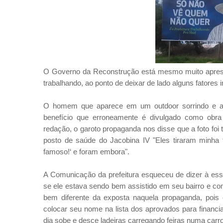
O Governo da Reconstrução está mesmo muito apress
trabalhando, ao ponto de deixar de lado alguns fatore
O homem que aparece em um outdoor sorrindo e anu
benefício que erroneamente é divulgado como obra 
redação, o garoto propaganda nos disse que a foto foi
posto de saúde do Jacobina IV "Eles tiraram minha fo
famoso!‘ e foram embora".
A Comunicação da prefeitura esqueceu de dizer à ess
se ele estava sendo bem assistido em seu bairro e como
bem diferente da exposta naquela propaganda, poi
colocar seu nome na lista dos aprovados para financ
dia sobe e desce ladeiras carregando feiras numa carr