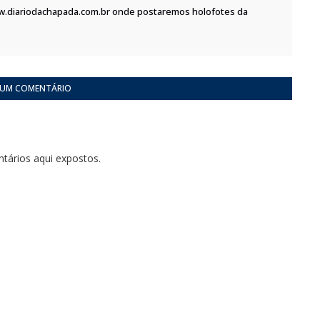
w.diariodachapada.com.br onde postaremos holofotes da
 UM COMENTÁRIO
tários aqui expostos.