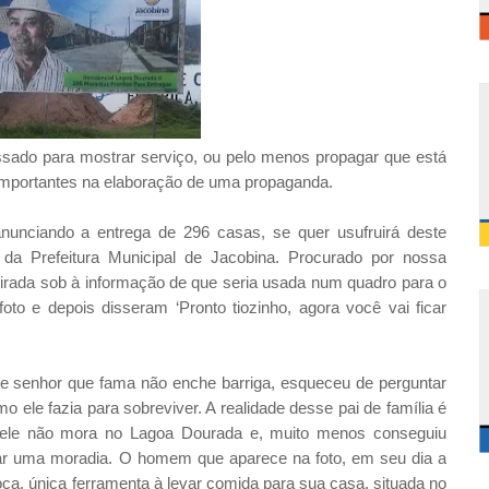
ado para mostrar serviço, ou pelo menos propagar que está
s importantes na elaboração de uma propaganda.
nciando a entrega de 296 casas, se quer usufruirá deste
da Prefeitura Municipal de Jacobina. Procurado por nossa
 tirada sob à informação de que seria usada num quadro para o
to e depois disseram ‘Pronto tiozinho, agora você vai ficar
e senhor que fama não enche barriga, esqueceu de perguntar
 ele fazia para sobreviver. A realidade desse pai de família é
s ele não mora no Lagoa Dourada e, muito menos conseguiu
iar uma moradia. O homem que aparece na foto, em seu dia a
oça, única ferramenta à levar comida para sua casa, situada no