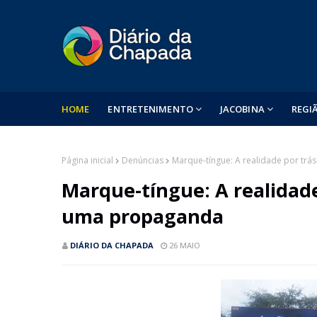
HOME
ENTRETENIMENTO
JACOBINA
REGI
Página inicial
Denúncias
Marque-tíngue: A realidade por tr
Marque-tíngue: A realidade
uma propaganda
DIÁRIO DA CHAPADA
26 MAIO