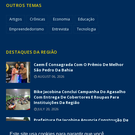
OUTROS TEMAS
Artigos
Crônicas
Economia
Educação
Empreendedorismo
Entrevista
Tecnologia
DESTAQUES DA REGIÃO
Caem É Consagrada Com O Prêmio De Melhor
São Pedro Da Bahia
AUGUST 06, 2026
Bike Jacobina Conclui Campanha Do Agasalho
Com Entrega De Cobertores E Roupas Para
Instituições Da Região
JULY 20, 2026
Prefeitura De Jacobina Anuncia Construção De
Nova UBS Da Serrinha Com Investimento
Superior A R$ 1,7 Milhão
Este site usa cookies para garantir que você