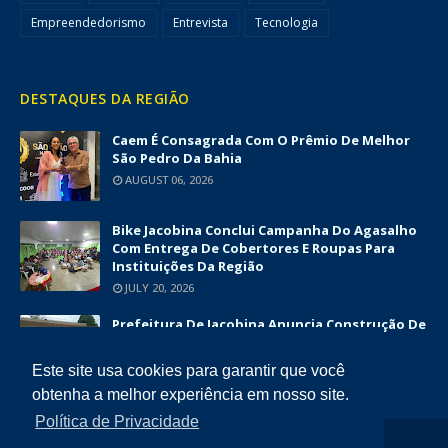
Empreendedorismo
Entrevista
Tecnologia
DESTAQUES DA REGIÃO
Caem É Consagrada Com O Prêmio De Melhor
São Pedro Da Bahia
AUGUST 06, 2026
Bike Jacobina Conclui Campanha Do Agasalho
Com Entrega De Cobertores E Roupas Para
Instituições Da Região
JULY 20, 2026
Prefeitura De Jacobina Anuncia Construção De
Nova UBS Da Serrinha Com Investimento
Superior A R$ 1,7 Milhão
Este site usa cookies para garantir que você
JUNE 12, 2026
obtenha a melhor experiência em nosso site.
Política de Privacidade
COPYRIGHT ©
2026
DIÁRIO DA CHAPADA