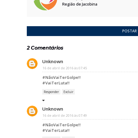
Região de Jacobina
POSTAR
2 Comentários
Unknown
16 de abril de 2016 às 07:45
#NãoVaiTerGolpe!!
#VaiTerLuta!!
Responder
Excluir
Unknown
16 de abril de 2016 às 07:49
#NãoVaiTerGolpe!!
#VaiTerLuta!!