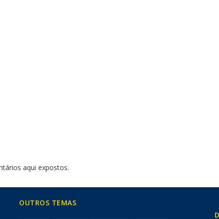
tários aqui expostos.
OUTROS TEMAS
D