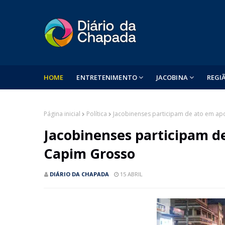
HOME
ENTRETENIMENTO
JACOBINA
REGI
Página inicial
Política
Jacobinenses participam de ato em ap
Jacobinenses participam d
Capim Grosso
DIÁRIO DA CHAPADA
15 ABRIL