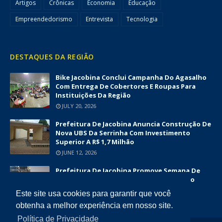
Artigos
Crônicas
Economia
Educação
Empreendedorismo
Entrevista
Tecnologia
DESTAQUES DA REGIÃO
Bike Jacobina Conclui Campanha Do Agasalho
Com Entrega De Cobertores E Roupas Para
Instituições Da Região
JULY 20, 2026
Prefeitura De Jacobina Anuncia Construção De
Nova UBS Da Serrinha Com Investimento
Superior A R$ 1,7 Milhão
JUNE 12, 2026
Prefeitura De Jacobina Promove Semana De
Capacitações E Fortalece O Turismo Como
Vetor De Desenvolvimento Econômico
Este site usa cookies para garantir que você
JUNE 12, 2026
obtenha a melhor experiência em nosso site.
Política de Privacidade