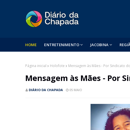
HOME
ENTRETENIMENTO
JACOBINA
REGI
Página inicial
Holofote
Mensagem às Mães - Por Sindicato d
Mensagem às Mães - Por Si
DIÁRIO DA CHAPADA
05 MAIO