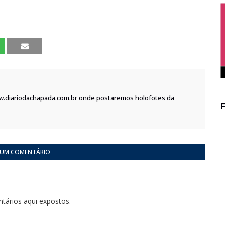
w.diariodachapada.com.br onde postaremos holofotes da
 UM COMENTÁRIO
tários aqui expostos.