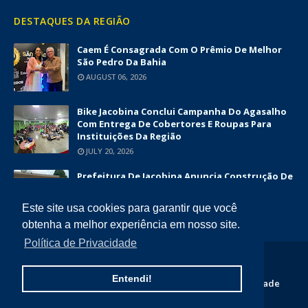
DESTAQUES DA REGIÃO
Caem É Consagrada Com O Prêmio De Melhor
São Pedro Da Bahia
AUGUST 06, 2026
Bike Jacobina Conclui Campanha Do Agasalho
Com Entrega De Cobertores E Roupas Para
Instituições Da Região
JULY 20, 2026
Prefeitura De Jacobina Anuncia Construção De
Nova UBS Da Serrinha Com Investimento
Superior A R$ 1,7 Milhão
Este site usa cookies para garantir que você
JUNE 12, 2026
obtenha a melhor experiência em nosso site.
Política de Privacidade
COPYRIGHT ©
2026
DIÁRIO DA CHAPADA
Entendi!
Home
Quem Somos
Contato
Politica de Privacidade
Termos e Condições