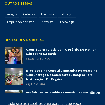
OUTROS TEMAS
Artigos
Crônicas
Economia
Educação
Empreendedorismo
Entrevista
Tecnologia
DESTAQUES DA REGIÃO
Caem É Consagrada Com O Prêmio De Melhor
São Pedro Da Bahia
AUGUST 06, 2026
Bike Jacobina Conclui Campanha Do Agasalho
Com Entrega De Cobertores E Roupas Para
Instituições Da Região
JULY 20, 2026
Prefeitura De Jacobina Anuncia Construção De
Nova UBS Da Serrinha Com Investimento
Superior A R$ 1,7 Milhão
Este site usa cookies para garantir que você