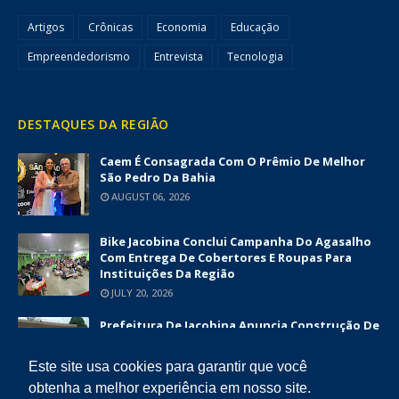
Artigos
Crônicas
Economia
Educação
Empreendedorismo
Entrevista
Tecnologia
DESTAQUES DA REGIÃO
Caem É Consagrada Com O Prêmio De Melhor
São Pedro Da Bahia
AUGUST 06, 2026
Bike Jacobina Conclui Campanha Do Agasalho
Com Entrega De Cobertores E Roupas Para
Instituições Da Região
JULY 20, 2026
Prefeitura De Jacobina Anuncia Construção De
Nova UBS Da Serrinha Com Investimento
Superior A R$ 1,7 Milhão
Este site usa cookies para garantir que você
JUNE 12, 2026
obtenha a melhor experiência em nosso site.