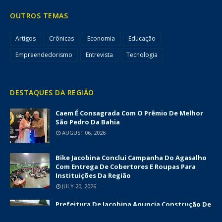
OUTROS TEMAS
Artigos
Crônicas
Economia
Educação
Empreendedorismo
Entrevista
Tecnologia
DESTAQUES DA REGIÃO
Caem É Consagrada Com O Prêmio De Melhor
São Pedro Da Bahia
AUGUST 06, 2026
Bike Jacobina Conclui Campanha Do Agasalho
Com Entrega De Cobertores E Roupas Para
Instituições Da Região
JULY 20, 2026
Prefeitura De Jacobina Anuncia Construção De
Nova UBS Da Serrinha Com Investimento