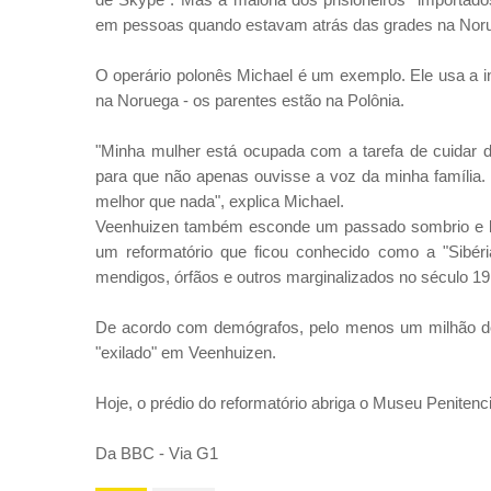
em pessoas quando estavam atrás das grades na Nor
O operário polonês Michael é um exemplo. Ele usa a int
na Noruega - os parentes estão na Polônia.
"Minha mulher está ocupada com a tarefa de cuidar da
para que não apenas ouvisse a voz da minha família. É
melhor que nada", explica Michael.
Veenhuizen também esconde um passado sombrio e bem
um reformatório que ficou conhecido como a "Sibéri
mendigos, órfãos e outros marginalizados no século 19
De acordo com demógrafos, pelo menos um milhão do
"exilado" em Veenhuizen.
Hoje, o prédio do reformatório abriga o Museu Penitenci
Da BBC - Via G1