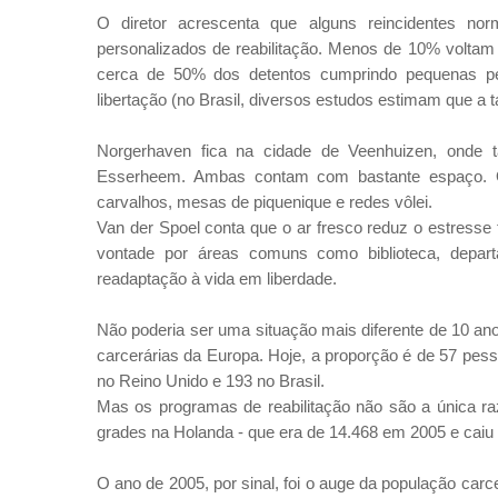
O diretor acrescenta que alguns reincidentes n
personalizados de reabilitação. Menos de 10% volta
cerca de 50% dos detentos cumprindo pequenas pe
libertação (no Brasil, diversos estudos estimam que a t
Norgerhaven fica na cidade de Veenhuizen, onde 
Esserheem. Ambas contam com bastante espaço. O
carvalhos, mesas de piquenique e redes vôlei.
Van der Spoel conta que o ar fresco reduz o estresse
vontade por áreas comuns como biblioteca, depar
readaptação à vida em liberdade.
Não poderia ser uma situação mais diferente de 10 an
carcerárias da Europa. Hoje, a proporção é de 57 pes
no Reino Unido e 193 no Brasil.
Mas os programas de reabilitação não são a única r
grades na Holanda - que era de 14.468 em 2005 e caiu
O ano de 2005, por sinal, foi o auge da população carc