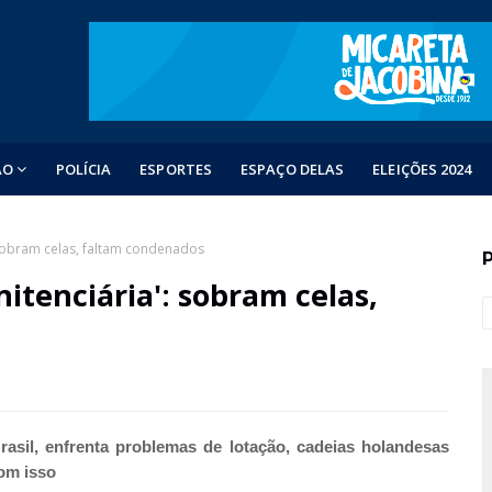
ÃO
POLÍCIA
ESPORTES
ESPAÇO DELAS
ELEIÇÕES 2024
 sobram celas, faltam condenados
itenciária': sobram celas,
rasil, enfrenta problemas de lotação, cadeias holandesas
com isso