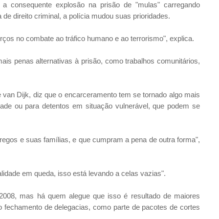
e a consequente explosão na prisão de "mulas" carregando
de direito criminal, a polícia mudou suas prioridades.
ços no combate ao tráfico humano e ao terrorismo", explica.
s penas alternativas à prisão, como trabalhos comunitários,
ne van Dijk, diz que o encarceramento tem se tornado algo mais
idade ou para detentos em situação vulnerável, que podem se
gos e suas famílias, e que cumpram a pena de outra forma",
idade em queda, isso está levando a celas vazias".
2008, mas há quem alegue que isso é resultado de maiores
 do fechamento de delegacias, como parte de pacotes de cortes