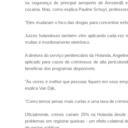
na segurança do principal aeroporto de Amsterdã 
cocaína. Mas, como explica Pauline Schuyt, professora 
"Eles mudaram o foco das drogas para concentrar esfor
Juízes holandeses também vêm aplicando cada vez mai
multas e monitoramento eletrônico.
A diretora do serviço penitenciário da Holanda, Angeli
aplicado para casos de criminosos de alta periculos
beneficiar dos programas disponíveis.
"Às vezes é melhor que pessoas fiquem em seus empre
explica Van Dijk.
"Como temos penas mais curtas e uma taxa de criminal
Oficialmente, crimes caíram 25% na Holanda desde 
problemas em registrar queixas - um efeito colateral
de gastos públicos.