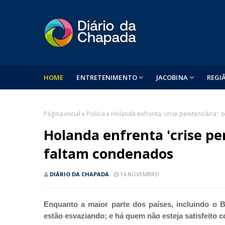
HOME
ENTRETENIMENTO
JACOBINA
REGI
Página inicial
Polícia
Holanda enfrenta 'crise penitenciária':
Holanda enfrenta 'crise pen
faltam condenados
DIÁRIO DA CHAPADA
14 NOVEMBRO
Enquanto a maior parte dos países, incluindo o B
estão esvaziando; e há quem não esteja satisfeito 