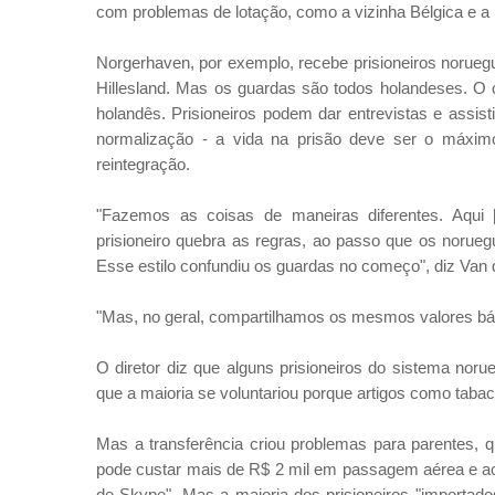
com problemas de lotação, como a vizinha Bélgica e a
Norgerhaven, por exemplo, recebe prisioneiros norueg
Hillesland. Mas os guardas são todos holandeses. O c
holandês. Prisioneiros podem dar entrevistas e assis
normalização - a vida na prisão deve ser o máxim
reintegração.
"Fazemos as coisas de maneiras diferentes. Aqui
prisioneiro quebra as regras, ao passo que os norueg
Esse estilo confundiu os guardas no começo", diz Van 
"Mas, no geral, compartilhamos os mesmos valores bási
O diretor diz que alguns prisioneiros do sistema nor
que a maioria se voluntariou porque artigos como taba
Mas a transferência criou problemas para parentes, q
pode custar mais de R$ 2 mil em passagem aérea e a
de Skype". Mas a maioria dos prisioneiros "importado