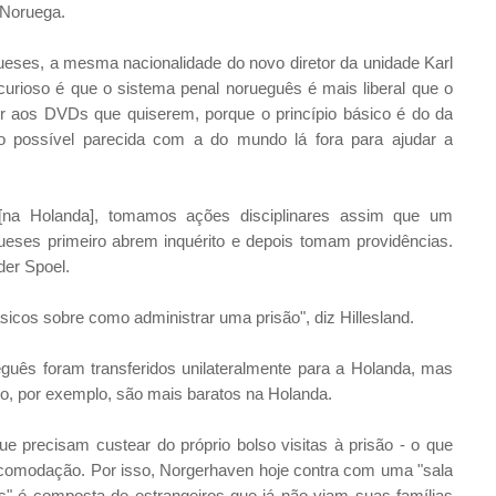
 Noruega.
ueses, a mesma nacionalidade do novo diretor da unidade Karl
urioso é que o sistema penal norueguês é mais liberal que o
tir aos DVDs que quiserem, porque o princípio básico é do da
o possível parecida com a do mundo lá fora para ajudar a
 [na Holanda], tomamos ações disciplinares assim que um
ueses primeiro abrem inquérito e depois tomam providências.
der Spoel.
cos sobre como administrar uma prisão", diz Hillesland.
ueguês foram transferidos unilateralmente para a Holanda, mas
co, por exemplo, são mais baratos na Holanda.
ue precisam custear do próprio bolso visitas à prisão - o que
comodação. Por isso, Norgerhaven hoje contra com uma "sala
s" é composta de estrangeiros que já não viam suas famílias