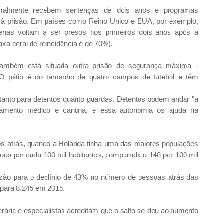
ormalmente recebem sentenças de dois anos e programas
m à prisão. Em países como Reino Unido e EUA, por exemplo,
nas voltam a ser presos nos primeiros dois anos após a
axa geral de reincidência é de 70%).
também está situada outra prisão de segurança máxima -
 pátio é do tamanho de quatro campos de futebol e têm
 tanto para detentos quanto guardas. Detentos podem andar "a
tamento médico e cantina, e essa autonomia os ajuda na
os atrás, quando a Holanda tinha uma das maiores populações
soas por cada 100 mil habitantes, comparada a 148 por 100 mil
azão para o declínio de 43% no número de pessoas atrás das
 para 8.245 em 2015.
erária e especialistas acreditam que o salto se deu ao aumento