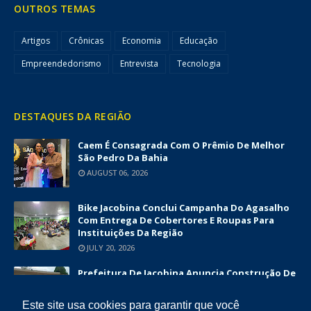
OUTROS TEMAS
Artigos
Crônicas
Economia
Educação
Empreendedorismo
Entrevista
Tecnologia
DESTAQUES DA REGIÃO
Caem É Consagrada Com O Prêmio De Melhor
São Pedro Da Bahia
AUGUST 06, 2026
Bike Jacobina Conclui Campanha Do Agasalho
Com Entrega De Cobertores E Roupas Para
Instituições Da Região
JULY 20, 2026
Prefeitura De Jacobina Anuncia Construção De
Nova UBS Da Serrinha Com Investimento
Superior A R$ 1,7 Milhão
Este site usa cookies para garantir que você