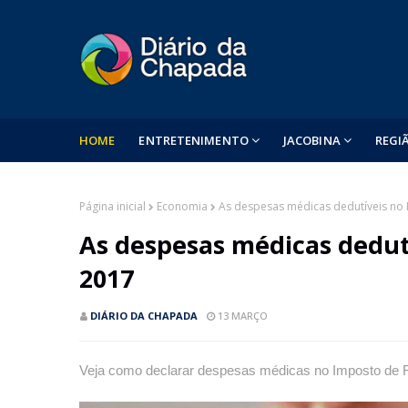
HOME
ENTRETENIMENTO
JACOBINA
REGI
Página inicial
Economia
As despesas médicas dedutíveis no
As despesas médicas dedut
2017
DIÁRIO DA CHAPADA
13 MARÇO
Veja como declarar despesas médicas no Imposto de R