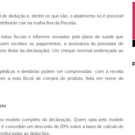
 de dedução e, dentre os que são, o abatimento só é possível
ribuinte cair na malha fina da Receita.
otas fiscais e informes enviados pelo plano de saúde que
em recebeu os pagamentos, a assinatura do prestador do
óprio titular da declaração). Um cheque nominal endereçado ao
opédicas e dentárias podem ser comprovadas com a receita
om a nota fiscal de compra do produto, feita em nome do
eta
no modelo completo da declaração. Quem opta pelo modelo
e é concedido um desconto de 20% sobre a base de cálculo do
bstitui todas as deduções.