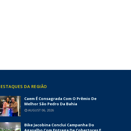
ESTAQUES DA REGIÃO
Caem É Consagrada Com O Prêmio De
Melhor São Pedro Da Bahia
AUGUST 06, 2026
Bike Jacobina Conclui Campanha Do
Agasalho Com Entrega De Cobertores E