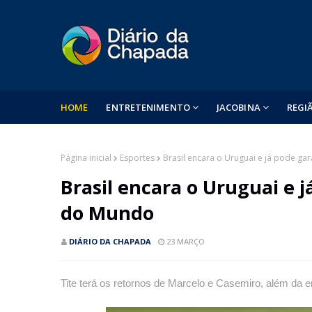
HOME
ENTRETENIMENTO
JACOBINA
REGI
Página inicial
Esportes
Brasil encara o Uruguai e já pode g
Brasil encara o Uruguai e 
do Mundo
DIÁRIO DA CHAPADA
23 MARÇO
Tite terá os retornos de Marcelo e Casemiro, além da e