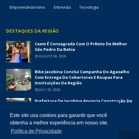
Empreendedorismo
Entrevista
Tecnologia
DESTAQUES DA REGIÃO
Caem É Consagrada Com O Prêmio De Melhor
São Pedro Da Bahia
AUGUST 06, 2026
Bike Jacobina Conclui Campanha Do Agasalho
Com Entrega De Cobertores E Roupas Para
Instituições Da Região
JULY 20, 2026
Prefeitura De Jacobina Anuncia Construção De
Nova UBS Da Serrinha Com Investimento
Superior A R$ 1,7 Milhão
Este site usa cookies para garantir que você
JUNE 12, 2026
obtenha a melhor experiência em nosso site.
Política de Privacidade
COPYRIGHT ©
2026
DIÁRIO DA CHAPADA