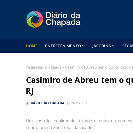
HOME
ENTRETENIMENTO
JACOBINA
REGI
Página inicial
Saúde
Casimiro de Abreu tem o quinto caso de
Casimiro de Abreu tem o q
RJ
DIÁRIO DA CHAPADA
24 MARÇO
Um caso foi confirmado à tarde e outro no começo
ocorreram na zona rural da cidade.