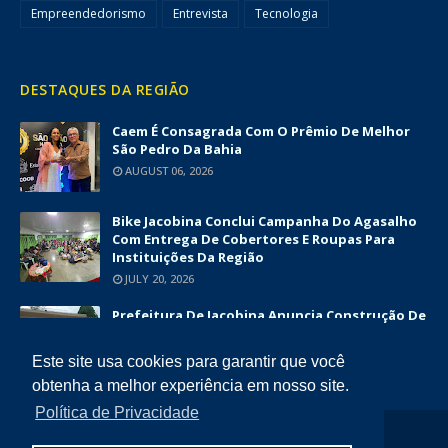
Empreendedorismo
Entrevista
Tecnologia
DESTAQUES DA REGIÃO
Caem É Consagrada Com O Prêmio De Melhor
São Pedro Da Bahia
AUGUST 06, 2026
Bike Jacobina Conclui Campanha Do Agasalho
Com Entrega De Cobertores E Roupas Para
Instituições Da Região
JULY 20, 2026
Prefeitura De Jacobina Anuncia Construção De
Nova UBS Da Serrinha Com Investimento
Superior A R$ 1,7 Milhão
Este site usa cookies para garantir que você
JUNE 12, 2026
obtenha a melhor experiência em nosso site.
Política de Privacidade
COPYRIGHT ©
2026
DIÁRIO DA CHAPADA