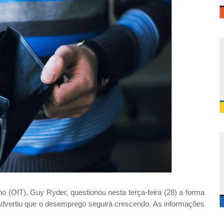
ho (OIT), Guy Ryder, questionou nesta terça-feira (28) a forma
dvertiu que o desemprego seguirá crescendo. As informações