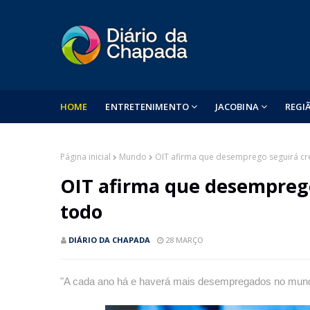
HOME
ENTRETENIMENTO
JACOBINA
REGI
Página inicial
Mundo
OIT afirma que desemprego seguirá c
OIT afirma que desempreg
todo
DIÁRIO DA CHAPADA
28 MARÇO
"A cada ano há e haverá mais desempregados no mund