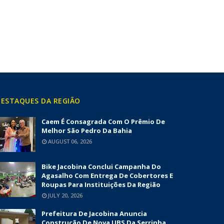
ESTAQUES DA REGIÃO
Caem É Consagrada Com O Prêmio De
Melhor São Pedro Da Bahia
AUGUST 06, 2026
Bike Jacobina Conclui Campanha Do
Agasalho Com Entrega De Cobertores E
Roupas Para Instituições Da Região
JULY 20, 2026
Prefeitura De Jacobina Anuncia
Construção De Nova UBS Da Serrinha