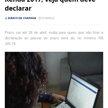
declarar
DIÁRIO DA CHAPADA
02 MARÇO
Prazo vai até 28 de abril; multa para quem que não fizer a
declaração ou passar do prazo será de, no mínimo, R$
165,74.