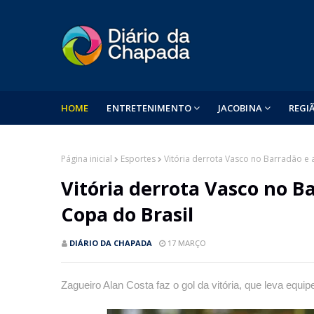
HOME
ENTRETENIMENTO
JACOBINA
REGI
Página inicial
Esportes
Vitória derrota Vasco no Barradão e 
Vitória derrota Vasco no B
Copa do Brasil
DIÁRIO DA CHAPADA
17 MARÇO
Zagueiro Alan Costa faz o gol da vitória, que leva equi