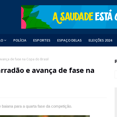
ÃO
POLÍCIA
ESPORTES
ESPAÇO DELAS
ELEIÇÕES 2024
avança de fase na Copa do Brasil
arradão e avança de fase na
pe baiana para a quarta fase da competição.