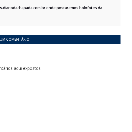
w.diariodachapada.com.br onde postaremos holofotes da
 UM COMENTÁRIO
tários aqui expostos.