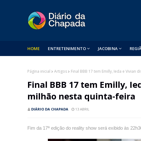
HOME
ENTRETENIMENTO
JACOBINA
REGI
Página inicial
Artigos
Final BBB 17 tem Emilly, Ieda e Vivian 
Final BBB 17 tem Emilly, Ie
milhão nesta quinta-feira
DIÁRIO DA CHAPADA
13 ABRIL
Fim da 17ª edição do reality show será exibido às 22h3