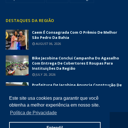
DESTAQUES DA REGIÃO
Caem É Consagrada Com O Prêmio De Melhor
São Pedro Da Bahia
AUGUST 06, 2026
Bike Jacobina Conclui Campanha Do Agasalho
Com Entrega De Cobertores E Roupas Para
Instituições Da Região
JULY 20, 2026
Prefeitura De Jacobina Anuncia Construção De
Nova UBS Da Serrinha Com Investimento
Superior A R$ 1,7 Milhão
Este site usa cookies para garantir que você
JUNE 12, 2026
obtenha a melhor experiência em nosso site.
Política de Privacidade
COPYRIGHT ©
2026
DIÁRIO DA CHAPADA
Entendi!