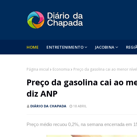
HOME
ENTRETENIMENTO
JACOBINA
REGI
Página inicial
Economia
Preço da gasolina cai ao menor níve
Preço da gasolina cai ao m
diz ANP
DIÁRIO DA CHAPADA
18 ABRIL
Preço médio recuou 0,2%, na semana encerrada em 15 de