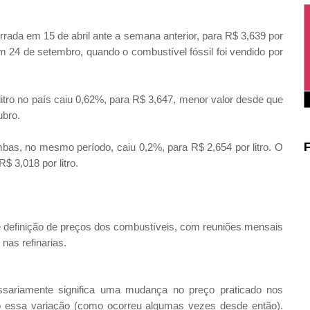
rada em 15 de abril ante a semana anterior, para R$ 3,639 por
 24 de setembro, quando o combustível fóssil foi vendido por
itro no país caiu 0,62%, para R$ 3,647, menor valor desde que
ubro.
mbas, no mesmo período, caiu 0,2%, para R$ 2,654 por litro. O
$ 3,018 por litro.
de definição de preços dos combustíveis, com reuniões mensais
 nas refinarias.
ssariamente significa uma mudança no preço praticado nos
ão essa variação (como ocorreu algumas vezes desde então).