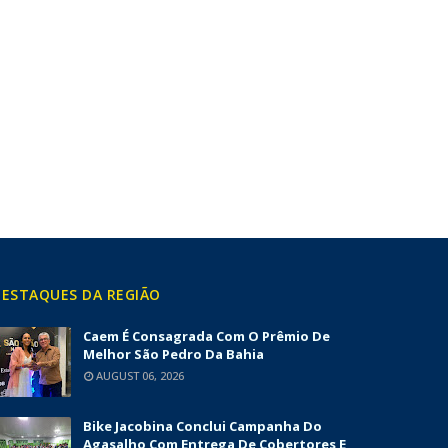
ESTAQUES DA REGIÃO
Caem É Consagrada Com O Prêmio De
Melhor São Pedro Da Bahia
AUGUST 06, 2026
Bike Jacobina Conclui Campanha Do
Agasalho Com Entrega De Cobertores E