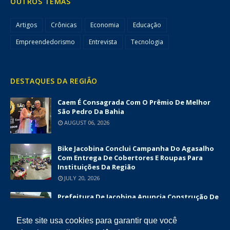
OUTROS TEMAS
Artigos
Crônicas
Economia
Educação
Empreendedorismo
Entrevista
Tecnologia
DESTAQUES DA REGIÃO
Caem É Consagrada Com O Prêmio De Melhor
São Pedro Da Bahia
AUGUST 06, 2026
Bike Jacobina Conclui Campanha Do Agasalho
Com Entrega De Cobertores E Roupas Para
Instituições Da Região
JULY 20, 2026
Prefeitura De Jacobina Anuncia Construção De
Nova UBS Da Serrinha Com Investimento
Superior A R$ 1,7 Milhão
Este site usa cookies para garantir que você
JUNE 12, 2026