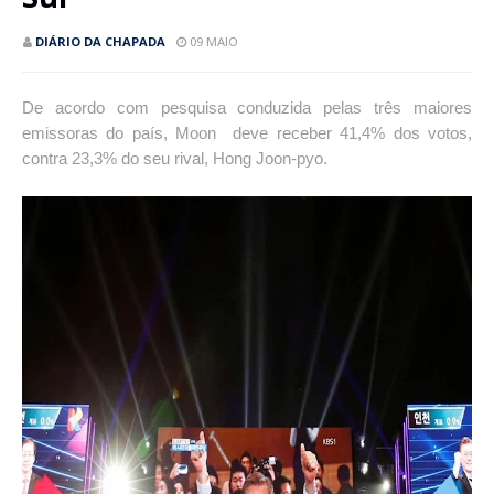
DIÁRIO DA CHAPADA
09 MAIO
De acordo com pesquisa conduzida pelas três maiores
emissoras do país, Moon deve receber 41,4% dos votos,
contra 23,3% do seu rival, Hong Joon-pyo.