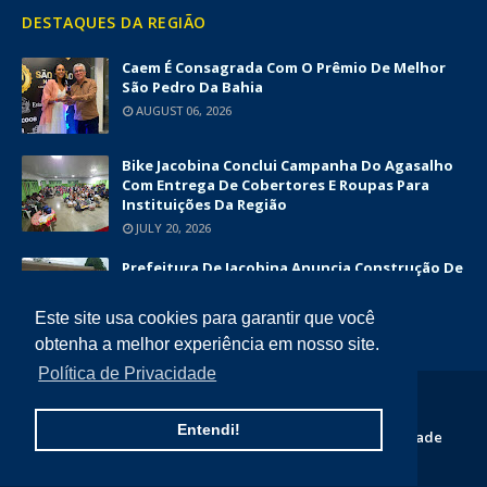
DESTAQUES DA REGIÃO
Caem É Consagrada Com O Prêmio De Melhor
São Pedro Da Bahia
AUGUST 06, 2026
Bike Jacobina Conclui Campanha Do Agasalho
Com Entrega De Cobertores E Roupas Para
Instituições Da Região
JULY 20, 2026
Prefeitura De Jacobina Anuncia Construção De
Nova UBS Da Serrinha Com Investimento
Superior A R$ 1,7 Milhão
Este site usa cookies para garantir que você
JUNE 12, 2026
obtenha a melhor experiência em nosso site.
Política de Privacidade
COPYRIGHT ©
2026
DIÁRIO DA CHAPADA
Entendi!
Home
Quem Somos
Contato
Politica de Privacidade
Termos e Condições