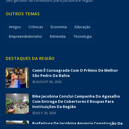
Seu gerador de conteúdos para Jacobina e região
OUTROS TEMAS
Artigos
Crônicas
Economia
Educação
Empreendedorismo
Entrevista
Tecnologia
DESTAQUES DA REGIÃO
Caem É Consagrada Com O Prêmio De Melhor
São Pedro Da Bahia
AUGUST 06, 2026
Bike Jacobina Conclui Campanha Do Agasalho
Com Entrega De Cobertores E Roupas Para
Instituições Da Região
JULY 20, 2026
Prefeitura De Jacobina Anuncia Construção De
Nova UBS Da Serrinha Com Investimento