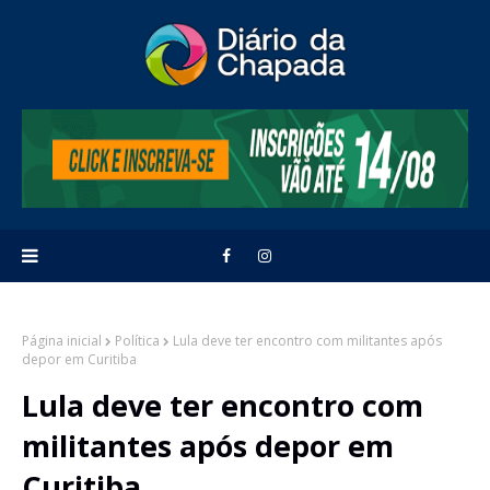
Página inicial
Política
Lula deve ter encontro com militantes após
depor em Curitiba
Lula deve ter encontro com
militantes após depor em
Curitiba