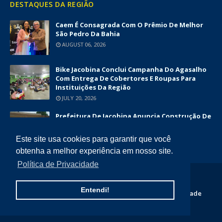
DESTAQUES DA REGIÃO
Caem É Consagrada Com O Prêmio De Melhor
São Pedro Da Bahia
AUGUST 06, 2026
Bike Jacobina Conclui Campanha Do Agasalho
Com Entrega De Cobertores E Roupas Para
Instituições Da Região
JULY 20, 2026
Prefeitura De Jacobina Anuncia Construção De
Nova UBS Da Serrinha Com Investimento
Superior A R$ 1,7 Milhão
Este site usa cookies para garantir que você
JUNE 12, 2026
obtenha a melhor experiência em nosso site.
Política de Privacidade
COPYRIGHT ©
2026
DIÁRIO DA CHAPADA
Entendi!
Home
Quem Somos
Contato
Politica de Privacidade
Termos e Condições