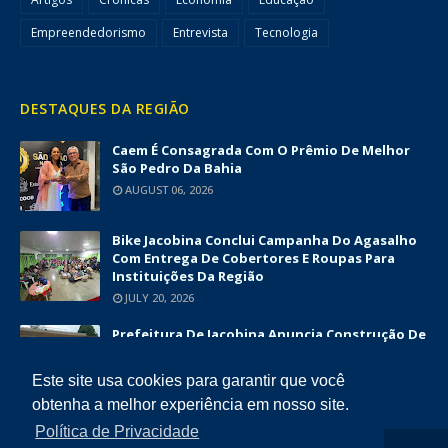
Empreendedorismo
Entrevista
Tecnologia
DESTAQUES DA REGIÃO
Caem É Consagrada Com O Prêmio De Melhor
São Pedro Da Bahia
AUGUST 06, 2026
Bike Jacobina Conclui Campanha Do Agasalho
Com Entrega De Cobertores E Roupas Para
Instituições Da Região
JULY 20, 2026
Prefeitura De Jacobina Anuncia Construção De
Nova UBS Da Serrinha Com Investimento
Superior A R$ 1,7 Milhão
Este site usa cookies para garantir que você
JUNE 12, 2026
obtenha a melhor experiência em nosso site.
Política de Privacidade