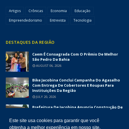
Artigos
Crônicas
Economia
Educação
Empreendedorismo
Entrevista
Tecnologia
DESTAQUES DA REGIÃO
Caem É Consagrada Com O Prêmio De Melhor
São Pedro Da Bahia
AUGUST 06, 2026
Bike Jacobina Conclui Campanha Do Agasalho
Com Entrega De Cobertores E Roupas Para
Instituições Da Região
JULY 20, 2026
Prefeitura De Jacobina Anuncia Construção De
Nova UBS Da Serrinha Com Investimento
Superior A R$ 1,7 Milhão
Este site usa cookies para garantir que você
JUNE 12, 2026
obtenha a melhor experiência em nosso site.