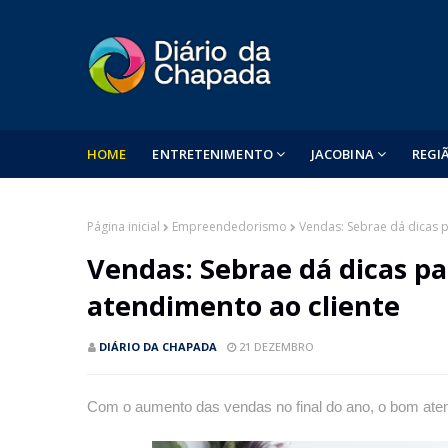
HOME
ENTRETENIMENTO
JACOBINA
REGI
Página inicial
Empreendedorismo
Vendas: Sebrae dá dicas 
Vendas: Sebrae dá dicas p
atendimento ao cliente
DIÁRIO DA CHAPADA
21 DEZEMBRO
Com o aumento das vendas no final do ano, o bom atendi