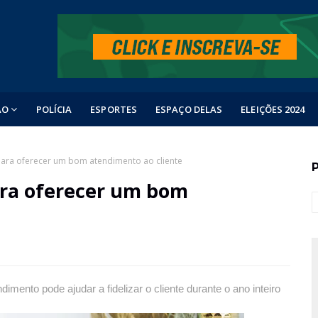
ÃO
POLÍCIA
ESPORTES
ESPAÇO DELAS
ELEIÇÕES 2024
para oferecer um bom atendimento ao cliente
ara oferecer um bom
mento pode ajudar a fidelizar o cliente durante o ano inteiro