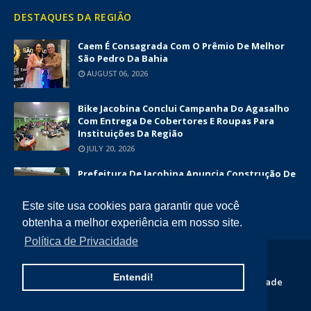
DESTAQUES DA REGIÃO
Caem É Consagrada Com O Prêmio De Melhor
São Pedro Da Bahia
AUGUST 06, 2026
Bike Jacobina Conclui Campanha Do Agasalho
Com Entrega De Cobertores E Roupas Para
Instituições Da Região
JULY 20, 2026
Prefeitura De Jacobina Anuncia Construção De
Nova UBS Da Serrinha Com Investimento
Superior A R$ 1,7 Milhão
Este site usa cookies para garantir que você
JUNE 12, 2026
obtenha a melhor experiência em nosso site.
Política de Privacidade
COPYRIGHT ©
2026
DIÁRIO DA CHAPADA
Entendi!
Home
Quem Somos
Contato
Politica de Privacidade
Termos e Condições