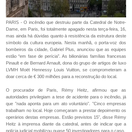
PARIS - O incêndio que destruiu parte da Catedral de Notre-
Dame, em Paris, foi totalmente apagado nesta terça-feira, 16,
mas ainda há dúvidas quanto à resistência da estrutura deste
símbolo da cultura europeia. Nesta manhã, o porta-voz dos
bombeiros da cidade, Gabriel Plus, anunciou que as equipes
estão “em fase de perícia”. As bilionárias famílias francesas
Pinault e de Bernard Arnault, dona do grupo de artigos de luxo
LVMH Moët Hennessy Louis Vuitton, se comprometeram a
doar cerca de € 300 milhões para a reconstrução do local.
O procurador de Paris, Rémy Heitz, afirmou que as
autoridades privilegiam a tese de acidente para o incêndio, já
que "nada aponta para um ato voluntário". "Cinco empresas
trabalham no local. Hoje começaram a prestar depoimento os
operários destas empresas. Estão previstos 15", disse Rémy
Heitz à imprensa diante da catedral, antes de indicar que a
polícia judicial mobilizou quase 50 investigadores para o caso.