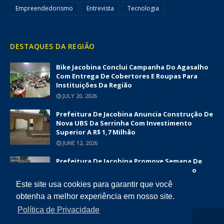
Empreendedorismo
Entrevista
Tecnologia
DESTAQUES DA REGIÃO
Bike Jacobina Conclui Campanha Do Agasalho
Com Entrega De Cobertores E Roupas Para
Instituições Da Região
JULY 20, 2026
Prefeitura De Jacobina Anuncia Construção De
Nova UBS Da Serrinha Com Investimento
Superior A R$ 1,7 Milhão
JUNE 12, 2026
Prefeitura De Jacobina Promove Semana De
Capacitações E Fortalece O Turismo Como
Vetor De Desenvolvimento Econômico
Este site usa cookies para garantir que você
JUNE 12, 2026
obtenha a melhor experiência em nosso site.
Política de Privacidade
COPYRIGHT ©
2026
DIÁRIO DA CHAPADA