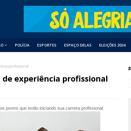
ÃO
POLÍCIA
ESPORTES
ESPAÇO DELAS
ELEIÇÕES 2024
ência profissional
a de experiência profissional
s jovens que estão iniciando sua carreira profissional