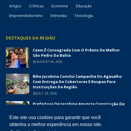
Artigos
Crônicas
Economia
Educação
Empreendedorismo
Entrevista
Tecnologia
DESTAQUES DA REGIÃO
Caem É Consagrada Com O Prêmio De Melhor
São Pedro Da Bahia
AUGUST 06, 2026
Bike Jacobina Conclui Campanha Do Agasalho
Com Entrega De Cobertores E Roupas Para
Instituições Da Região
JULY 20, 2026
Prefeitura De Jacobina Anuncia Construção De
Nova UBS Da Serrinha Com Investimento
Superior A R$ 1,7 Milhão
Este site usa cookies para garantir que você
JUNE 12, 2026
obtenha a melhor experiência em nosso site.