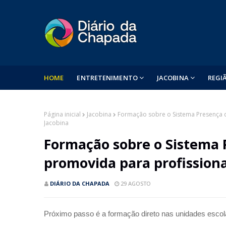
HOME
ENTRETENIMENTO
JACOBINA
REGI
Página inicial
Jacobina
Formação sobre o Sistema Presença d
Jacobina
Formação sobre o Sistema P
promovida para profission
DIÁRIO DA CHAPADA
29 AGOSTO
Próximo passo é a formação direto nas unidades escol