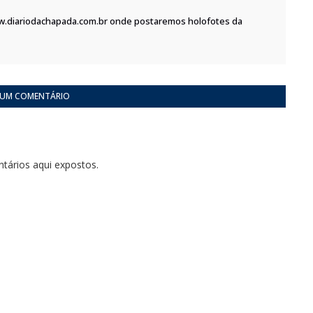
w.diariodachapada.com.br onde postaremos holofotes da
 UM COMENTÁRIO
tários aqui expostos.