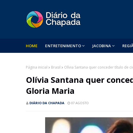
HOME
ENTRETENIMENTO
JACOBINA
REGI
Página inicial
Brasil
Olívia Santana quer conceder título de c
Olívia Santana quer conced
Gloria Maria
DIÁRIO DA CHAPADA
07 AGOSTO