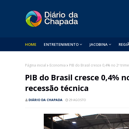
HOME
ENTRETENIMENTO
JACOBINA
REGI
Página inicial
Economia
PIB do Brasil cresce 0,4% no 2º trime
PIB do Brasil cresce 0,4% no
recessão técnica
DIÁRIO DA CHAPADA
29 AGOSTO