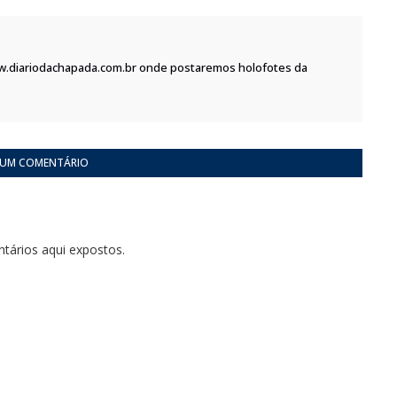
w.diariodachapada.com.br onde postaremos holofotes da
 UM COMENTÁRIO
tários aqui expostos.