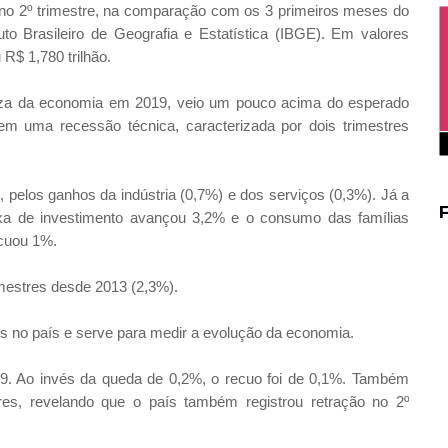
% no 2º trimestre, na comparação com os 3 primeiros meses do
tuto Brasileiro de Geografia e Estatística (IBGE). Em valores
 R$ 1,780 trilhão.
queza da economia em 2019, veio um pouco acima do esperado
em uma recessão técnica, caracterizada por dois trimestres
e, pelos ganhos da indústria (0,7%) e dos serviços (0,3%). Já a
axa de investimento avançou 3,2% e o consumo das famílias
cuou 1%.
imestres desde 2013 (2,3%).
s no país e serve para medir a evolução da economia.
19. Ao invés da queda de 0,2%, o recuo foi de 0,1%. Também
ores, revelando que o país também registrou retração no 2º