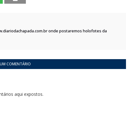
w.diariodachapada.com.br onde postaremos holofotes da
 UM COMENTÁRIO
tários aqui expostos.