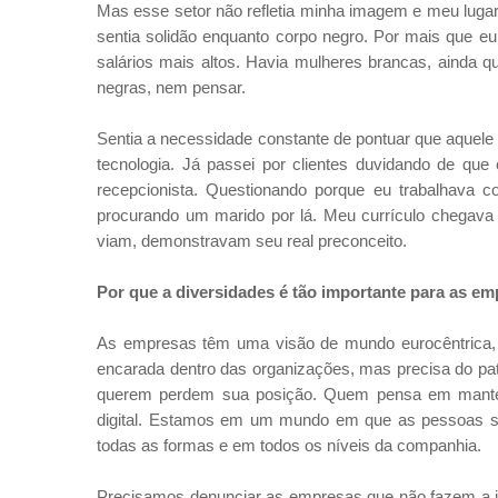
Mas esse setor não refletia minha imagem e meu lugar 
sentia solidão enquanto corpo negro. Por mais que 
salários mais altos. Havia mulheres brancas, ainda
negras, nem pensar.
Sentia a necessidade constante de pontuar que aquele l
tecnologia. Já passei por clientes duvidando de que
recepcionista. Questionando porque eu trabalhava 
procurando um marido por lá. Meu currículo chegava
viam, demonstravam seu real preconceito.
Por que a diversidades é tão importante para as e
As empresas têm uma visão de mundo eurocêntrica, 
encarada dentro das organizações, mas precisa do pat
querem perdem sua posição. Quem pensa em manter
digital. Estamos em um mundo em que as pessoas se
todas as formas e em todos os níveis da companhia.
Precisamos denunciar as empresas que não fazem a inc