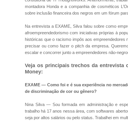
montadora Honda e a companhia de cosméticos L’Or
sobre inclusão financeira dos negros em um fórum pa
Na entrevista a EXAME, Silva falou sobre como empr
afroempreendedorismo com iniciativas próprias à pop
históricas que o racismo impôs aos empreendedores n
precisar ou como fazer o pitch da empresa. Queremo
escalar e concorrer junto a empreendedores não-negro
Veja os principais trechos da entrevist
Money:
EXAME — Como foi e é sua experiência no mercado
de discriminação de cor ou gênero?
Nina Silva — Sou formada em administração e espec
trabalho há 17 anos nessa área, com softwares aberto
seja por altos salários ou pelo status. Trabalhei em mu