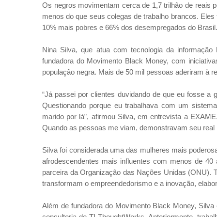
Os negros movimentam cerca de 1,7 trilhão de reais 
menos do que seus colegas de trabalho brancos. Eles
10% mais pobres e 66% dos desempregados do Brasil
Nina Silva, que atua com tecnologia da informaçã
fundadora do Movimento Black Money, com iniciativa
população negra. Mais de 50 mil pessoas aderiram à r
“Já passei por clientes duvidando de que eu fosse a g
Questionando porque eu trabalhava com um sistema 
marido por lá”, afirmou Silva, em entrevista a EXAME
Quando as pessoas me viam, demonstravam seu real p
Silva foi considerada uma das mulheres mais poderosa
afrodescendentes mais influentes com menos de 40 an
parceira da Organização das Nações Unidas (ONU). T
transformam o empreendedorismo e a inovação, elab
Além de fundadora do Movimento Black Money, Silva é
consultoria de TI ThoughtWorks. Anteriormente, traba