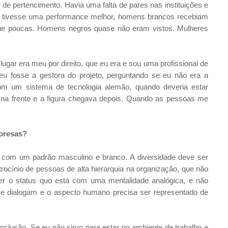
de pertencimento. Havia uma falta de pares nas instituições e
eu tivesse uma performance melhor, homens brancos recebiam
 que poucas. Homens negros quase não eram vistos. Mulheres
ugar era meu por direito, que eu era e sou uma profissional de
 eu fosse a gestora do projeto, perguntando se eu não era a
com um sistema de tecnologia alemão, quando deveria estar
 na frente e a figura chegava depois. Quando as pessoas me
mpresas?
com um padrão masculino e branco. A diversidade deve ser
rocínio de pessoas de alta hierarquia na organização, que não
 o status quo está com uma mentalidade analógica, e não
 dialogam e o aspecto humano precisa ser representado de
lusão. Se eu não sirvo para estar no ambiente de trabalho e