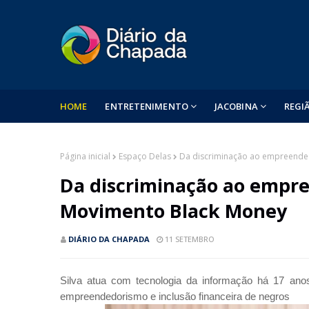
HOME
ENTRETENIMENTO
JACOBINA
REGI
Página inicial
Espaço Delas
Da discriminação ao empreended
Da discriminação ao empre
Movimento Black Money
DIÁRIO DA CHAPADA
11 SETEMBRO
Silva atua com tecnologia da informação há 17 ano
empreendedorismo e inclusão financeira de negros