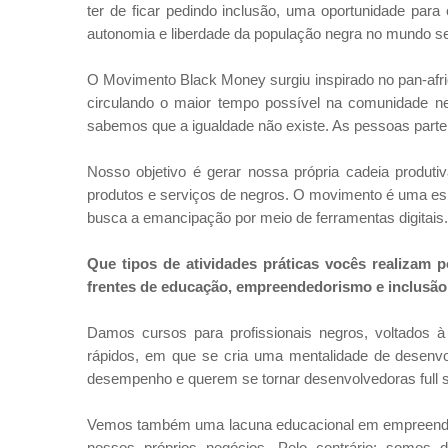
ter de ficar pedindo inclusão, uma oportunidade par
autonomia e liberdade da população negra no mundo s
O Movimento Black Money surgiu inspirado no pan-afric
circulando o maior tempo possível na comunidade n
sabemos que a igualdade não existe. As pessoas parte
Nosso objetivo é gerar nossa própria cadeia produti
produtos e serviços de negros. O movimento é uma es
busca a emancipação por meio de ferramentas digitais.
Que tipos de atividades práticas vocês realizam
frentes de educação, empreendedorismo e inclusão 
Damos cursos para profissionais negros, voltados à
rápidos, em que se cria uma mentalidade de desen
desempenho e querem se tornar desenvolvedoras full st
Vemos também uma lacuna educacional em empreend
nossos próprios negócios. Pelo contrário: somos 