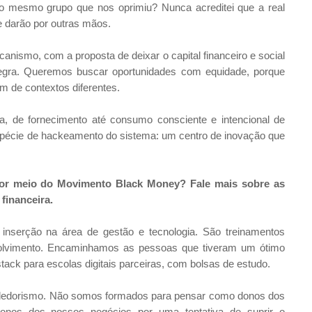
a o mesmo grupo que nos oprimiu? Nunca acreditei que a real
e darão por outras mãos.
anismo, com a proposta de deixar o capital financeiro e social
egra. Queremos buscar oportunidades com equidade, porque
m de contextos diferentes.
va, de fornecimento até consumo consciente e intencional de
pécie de hackeamento do sistema: um centro de inovação que
 por meio do Movimento Black Money? Fale mais sobre as
financeira.
 inserção na área de gestão e tecnologia. São treinamentos
volvimento. Encaminhamos as pessoas que tiveram um ótimo
ack para escolas digitais parceiras, com bolsas de estudo.
edorismo. Não somos formados para pensar como donos dos
donos dos nossos negócios por uma tentativa de suprir o