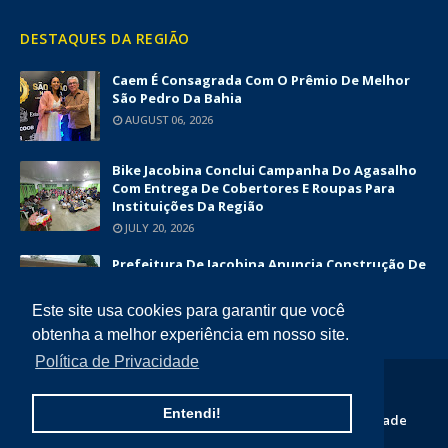
DESTAQUES DA REGIÃO
Caem É Consagrada Com O Prêmio De Melhor
São Pedro Da Bahia
AUGUST 06, 2026
Bike Jacobina Conclui Campanha Do Agasalho
Com Entrega De Cobertores E Roupas Para
Instituições Da Região
JULY 20, 2026
Prefeitura De Jacobina Anuncia Construção De
Nova UBS Da Serrinha Com Investimento
Superior A R$ 1,7 Milhão
Este site usa cookies para garantir que você
JUNE 12, 2026
obtenha a melhor experiência em nosso site.
Política de Privacidade
COPYRIGHT ©
2026
DIÁRIO DA CHAPADA
Entendi!
Home
Quem Somos
Contato
Politica de Privacidade