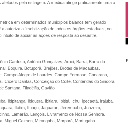
 afetados pela estiagem. A medida atinge praticamente uma a
ométrica em determinados municípios baianos tem gerado
E a autoriza a "mobilização de todos os órgãos estaduais, no
 intuito de apoiar as ações de resposta ao desastre,
ônio Cardoso, Antônio Gonçalves, Araci, Barra, Barra do
inal, Boquira, Botuporã, Brejões, Brotas de Macaubas,
de, Campo Alegre de Lourdes, Campo Formoso, Canarana,
, Cícero Dantas, Conceição do Coité, Contendas do Sincorá.
e Santana, Filadélfia, Gavião
, Ibipitanga, Ibiquera, Ibitiara, Ibititá, Ichu, Ipecaetá, Irajuba,
taquara, Itatim, Ituaçu, Jaguarari, Jeremoabo, Juazeiro,
jedinho, Lamarão, Lençóis, Livramento de Nossa Senhora,
za, Miguel Calmon, Mirangaba, Morpará, Mortugaba.