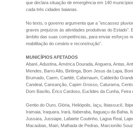
que declara situação de emergência em 140 municípios
cada três cidades baianas.
No texto, o governo argumenta que a "escassez pluvi
graves prejuízos às atividades produtivas do Estado". 
âmbito das suas competências, para enviar esforços no
reabilitação do cenário e reconstrução".
MUNICÍPIOS AFETADOS
Abaré, Adustina, América Dourada, Anguera, Antas, Ant
Mendes, Barro Alto, Biritinga, Bom Jesus da Lapa, Bon
Brumado, Caem, Caetité, Cafarnaum, Caldeirão Gran
Candeal, Cansanção, Capim Grosso, Caturama, Central
Dom Basílio, Érico Cardoso, Euclides da Cunha, Feira d
Gentio do Ouro, Glória, Heliópolis, Iaçu, Ibiassucê, Ibipeba
Iramaia, Iraquara, Irará, Itaberaba, Itaguaçu da Bahia, I
Jussara, Jussiape, Lafaiete Coutinho, Lagoa Real, La
Macaúbas, Mairi, Malhada de Pedras, Marcionílio Sou