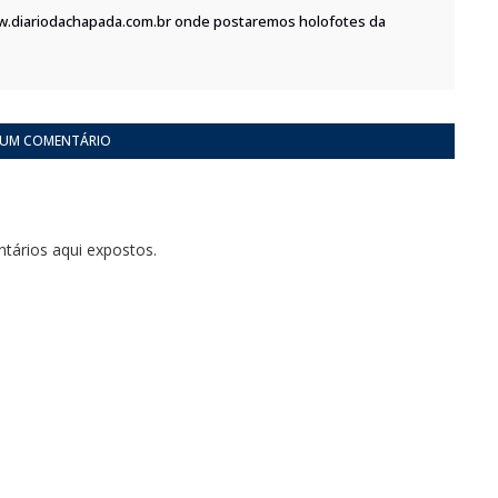
w.diariodachapada.com.br onde postaremos holofotes da
 UM COMENTÁRIO
tários aqui expostos.