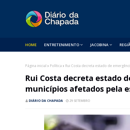
HOME
ENTRETENIMENTO
JACOBINA
REGI
Página inicial
Política
Rui Costa decreta estado de emergênc
Rui Costa decreta estado 
municípios afetados pela 
DIÁRIO DA CHAPADA
29 SETEMBRO