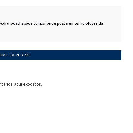
w.diariodachapada.com.br onde postaremos holofotes da
 UM COMENTÁRIO
tários aqui expostos.