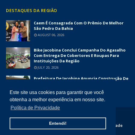
DESTAQUES DA REGIÃO
Caem É Consagrada Com O Prêmio De Melhor
São Pedro Da Bahia
AUGUST 06, 2026
Bike Jacobina Conclui Campanha Do Agasalho
Com Entrega De Cobertores E Roupas Para
Instituições Da Região
JULY 20, 2026
Prefeitura De Jacobina Anuncia Construção De
Nova UBS Da Serrinha Com Investimento
Superior A R$ 1,7 Milhão
Este site usa cookies para garantir que você
JUNE 12, 2026
obtenha a melhor experiência em nosso site.
Política de Privacidade
COPYRIGHT ©
2026
DIÁRIO DA CHAPADA
Entendi!
Home
Quem Somos
Contato
Politica de Privacidade